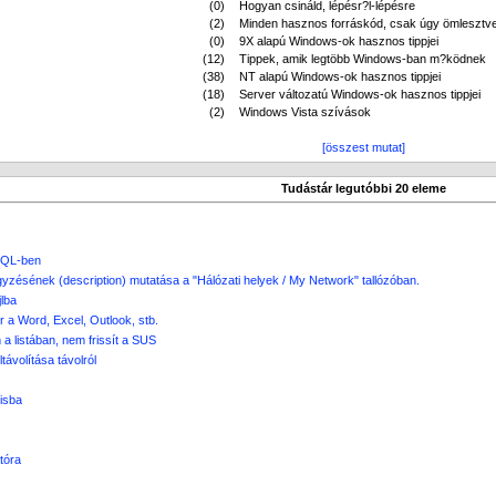
(0)
Hogyan csináld, lépésr?l-lépésre
(2)
Minden hasznos forráskód, csak úgy ömlesztv
(0)
9X alapú Windows-ok hasznos tippjei
(12)
Tippek, amik legtöbb Windows-ban m?ködnek
(38)
NT alapú Windows-ok hasznos tippjei
(18)
Server változatú Windows-ok hasznos tippjei
(2)
Windows Vista szívások
[összest mutat]
Tudástár legutóbbi 20 eleme
SQL-ben
yzésének (description) mutatása a "Hálózati helyek / My Network" tallózóban.
lba
r a Word, Excel, Outlook, stb.
 listában, nem frissít a SUS
ávolítása távolról
isba
tóra