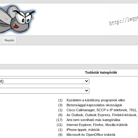
t
Naptár
Tudástár kategóriák
(1)
Küzdelem a kártékony programok ellen
(3)
Biztonsággal kapcsolatos okosságok
(1)
Cisco Callmanager, SCCP-s IP telefonok, 7911, 
(6)
Az Outlook, Outlook Express, Firebird leírások,
(17)
Ami nem sorolható más kategóriába
(11)
Internet Explorer, Firefox, Mozilla trükkök
(1)
iPhone tippek, trükkök
(6)
Microsoft és OpenOffice trükkök