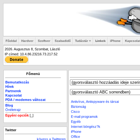
Főoldal
Hardver
Szoftver
Szabadidő
Tudástár +
Linkek
iPhone
Kapcsola
2026. Augusztus 8, Szombat, László
IP címed: 10.4.86.23216.73.217.52
Főmenü
Bemutatkozás
Hírek
Partnerek
Kapcsolat
PDA / modemes változat
Antivírus, Antispyware és társai
Blog
Biztonság
Önéletrajz
Cisco
Egyéni opciók
[_]
E-mail programok
Egyéb
Internet böngész?k
Twitter
iPhone
Office
kövess a Twitteren