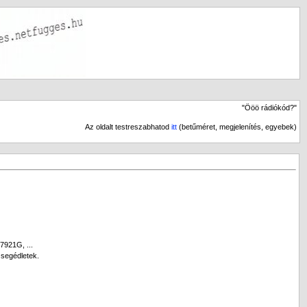
"Ööö rádiókód?"
Az oldalt testreszabhatod
itt
(betűméret, megjelenítés, egyebek)
7921G, ...
 segédletek.