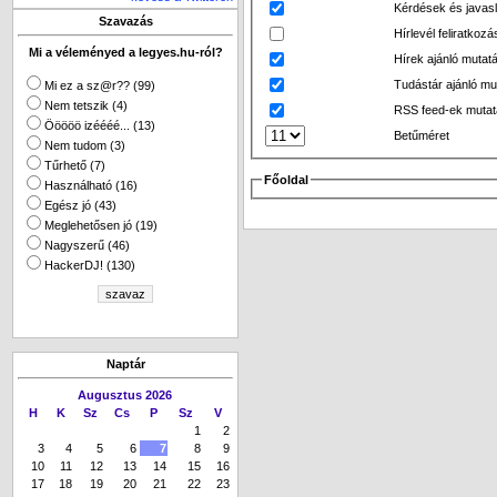
Kérdések és javasl
Szavazás
Hírlevél feliratkoz
Mi a véleményed a legyes.hu-ról?
Hírek ajánló mutat
Tudástár ajánló mu
Mi ez a sz@r?? (99)
Nem tetszik (4)
RSS feed-ek muta
Ööööö izéééé... (13)
Betűméret
Nem tudom (3)
Tűrhető (7)
Főoldal
Használható (16)
Egész jó (43)
Meglehetősen jó (19)
Nagyszerű (46)
HackerDJ! (130)
Naptár
Augusztus 2026
H
K
Sz
Cs
P
Sz
V
1
2
3
4
5
6
7
8
9
10
11
12
13
14
15
16
17
18
19
20
21
22
23