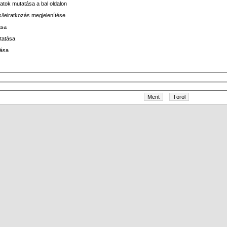
atok mutatása a bal oldalon
ás/leiratkozás megjelenítése
ása
tatása
tása