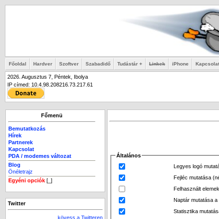
Főoldal
Hardver
Szoftver
Szabadidő
Tudástár +
Linkek
iPhone
Kapcsola
2026. Augusztus 7, Péntek, Ibolya
IP címed: 10.4.98.208216.73.217.61
Főmenü
Bemutatkozás
Hírek
Partnerek
Kapcsolat
Általános
PDA / modemes változat
Blog
Legyes logó mutatás
Önéletrajz
Fejléc mutatása (n
Egyéni opciók
[_]
Felhasznált eleme
Naptár mutatása a 
Twitter
Statisztika mutatás
kövess a Twitteren