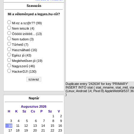
Szavazás
Mi a véleményed a legyes.hu-ról?
Mi ez a sz@r?? (99)
Nem tetszik (4)
Ööööö izéééé... (13)
Nem tudom (3)
Tűrhető (7)
Használható (16)
Egész jó (43)
Meglehetősen jó (19)
Nagyszerű (46)
HackerDJ! (130)
Duplicate entry '242634' for key 'PRIMARY'
INSERT INTO stat ( stat_mname, stat_mid, stat_p
(Linux; Android 14; Pixel 8) AppleWebKit/537.
)
Naptár
Augusztus 2026
H
K
Sz
Cs
P
Sz
V
1
2
3
4
5
6
7
8
9
10
11
12
13
14
15
16
17
18
19
20
21
22
23