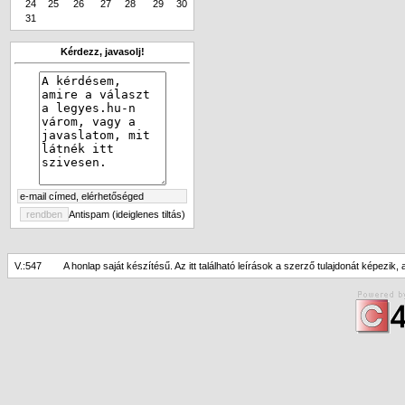
24
25
26
27
28
29
30
31
Kérdezz, javasolj!
Antispam (ideiglenes tiltás)
V.:547
A honlap saját készítésű. Az itt található leírások a szerző tulajdonát képezik,