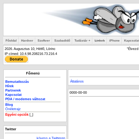
Főoldal
Hardver
Szoftver
Szabadidő
Tudástár +
Linkek
iPhone
Kapcsola
2026. Augusztus 10, Hétfő, Lörinc
"Élvezd 
IP címed: 10.4.98.208216.73.216.4
Főmenü
Általános
Bemutatkozás
Hírek
Partnerek
0000-00-00
Kapcsolat
PDA / modemes változat
Blog
Önéletrajz
Egyéni opciók
[_]
Twitter
kövess a Twitteren